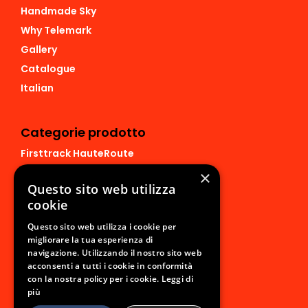
Handmade Sky
Why Telemark
Gallery
Catalogue
Italian
Categorie prodotto
Firsttrack HauteRoute
Firsttrack Derek
×
Questo sito web utilizza
Firsttrack Sonar 120
cookie
Firsttrack Abbigliamento
Questo sito web utilizza i cookie per
migliorare la tua esperienza di
Privacy Policy
navigazione. Utilizzando il nostro sito web
acconsenti a tutti i cookie in conformità
Privacy Policy
con la nostra policy per i cookie.
Leggi di
più
Cookie Policy