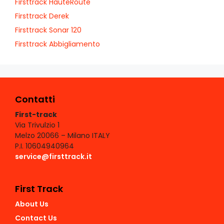
Firsttrack HauteRoute
Firsttrack Derek
Firsttrack Sonar 120
Firsttrack Abbigliamento
Contatti
First-track
Via Trivulzio 1
Melzo 20066 – Milano ITALY
P.I. 10604940964
service@firsttrack.it
First Track
About Us
Contact Us