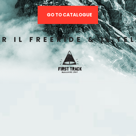
GO TO CATALOGUE
ER IL FREERIDE & IL T