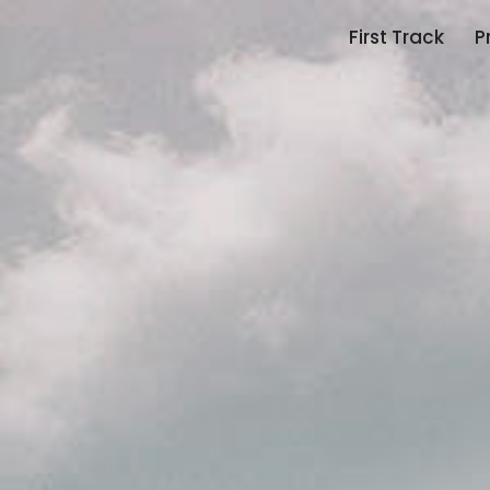
First Track
P