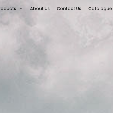
roducts
About Us
Contact Us
Catalogue