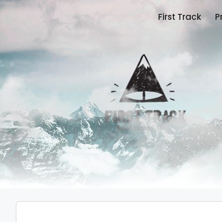
First Track
P