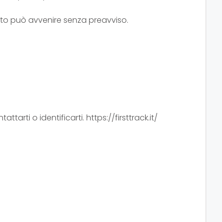
esto può avvenire senza preavviso.
attarti o identificarti. https://firsttrack.it/