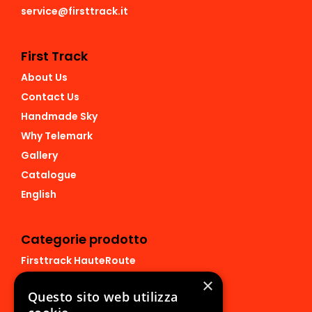
service@firsttrack.it
First Track
About Us
Contact Us
Handmade Sky
Why Telemark
Gallery
Catalogue
English
Categorie prodotto
Firsttrack HauteRoute
Firsttrack Derek
×
Questo sito web utilizza
Firsttrack Sonar 120