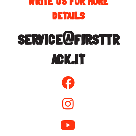
details
service@firsttr
ack.it