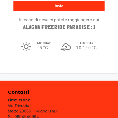
Invia
In caso di neve ci potete raggiungere qui
ALAGNA FREERIDE PARADISE : )
MONDAY
TUESDAY
5 °
C
10 °
0 °
C
Contatti
First-track
Via Trivulzio 1
Melzo 20066 – Milano ITALY
P.I. 10604940964